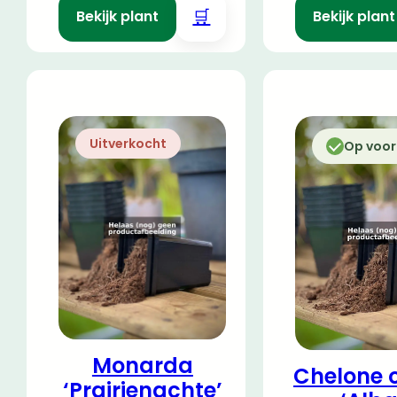
🛒
Bekijk plant
Bekijk plant
Uitverkocht
Op voo
Monarda
Chelone 
‘Prairienachte’