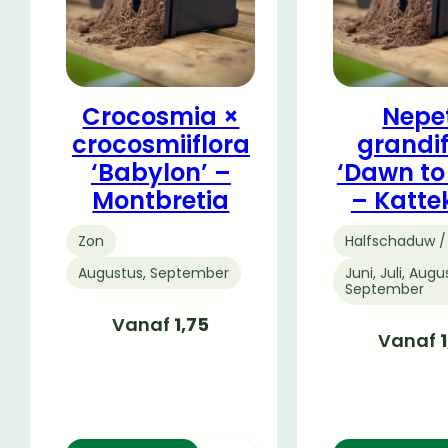
Crocosmia ×
Nepe
crocosmiiflora
grandif
‘Babylon’ –
‘Dawn to
Montbretia
– Katte
Zon
Halfschaduw /
Augustus, September
Juni, Juli, Augu
September
Vanaf
1,75
Vanaf