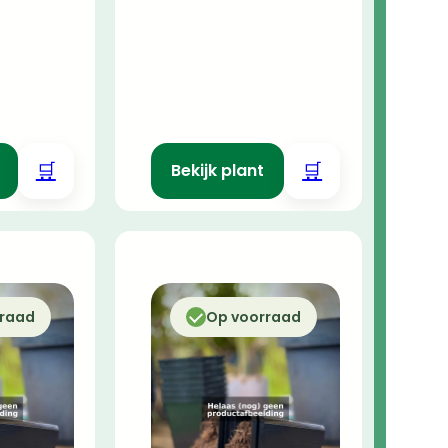
🛒
🛒
Bekijk plant
rraad
Op voorraad