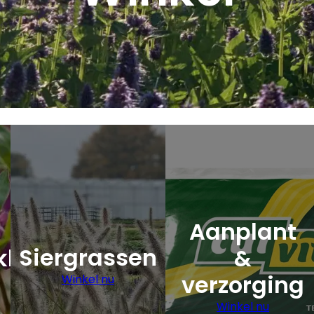
Aanplant
Siergrassen
kers
&
verzorging
Winkel nu
Winkel nu