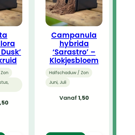
ta
Campanula
lora
hybrida
 Dusk’
‘Sarastro’ –
kruid
Klokjesbloem
 Zon
Halfschaduw / Zon
stus,
Juni, Juli
Vanaf
1,50
1,50