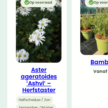
Op voorraad
Op voo
Bamb
Aster
Vana
ageratoides
‘Ashvi’ –
Herfstaster
Halfschaduw / Zon
September, Oktober