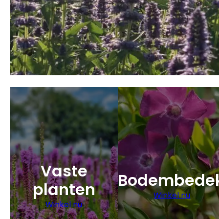
Vaste
Bodembedek
planten
Winkel nu
Winkel nu