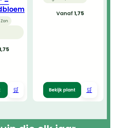
’ –
dbloem
Vanaf
1,75
 Zon
1,75
🛒
🛒
t
Bekijk plant