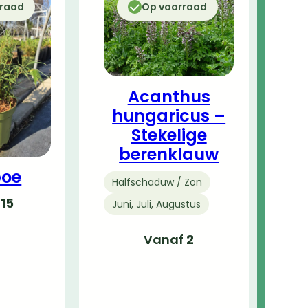
rraad
Op voorraad
Acanthus
hungaricus –
Stekelige
berenklauw
oe
Halfschaduw / Zon
f
15
Juni, Juli, Augustus
Vanaf
2