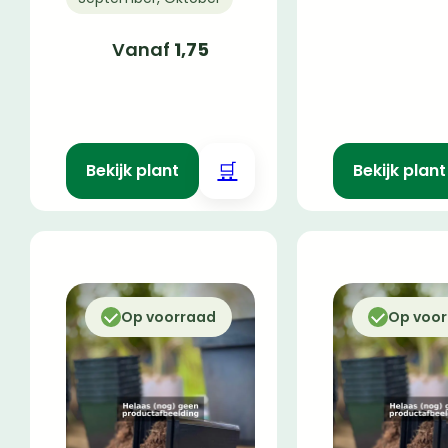
Vanaf
1,75
🛒
Bekijk plant
Bekijk plant
Op voorraad
Op voo