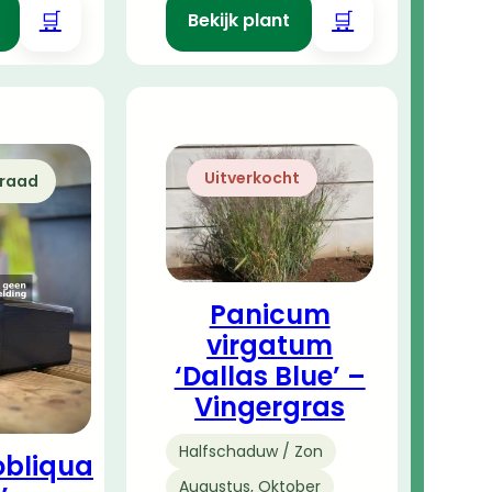
🛒
🛒
Bekijk plant
Uitverkocht
rraad
Panicum
virgatum
‘Dallas Blue’ –
Vingergras
Halfschaduw / Zon
obliqua
Augustus, Oktober