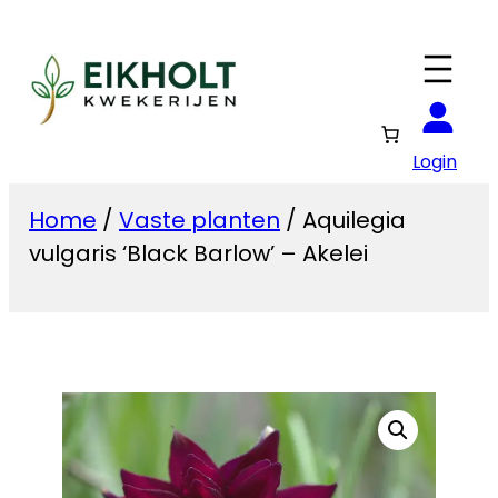
Ga
naar
de
inhoud
Login
Home
/
Vaste planten
/ Aquilegia
vulgaris ‘Black Barlow’ – Akelei