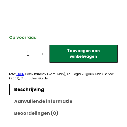
Op voorraad
A
Toevoegen aan
q
−
+
winkelwagen
u
i
l
Foto:
BRON
Derek Ramsey (Ram-Man), Aquilegia vulgaris ‘Black Barlow’
(2007), Chanticleer Garden
e
g
Beschrijving
i
Aanvullende informatie
a
v
Beoordelingen (0)
u
l