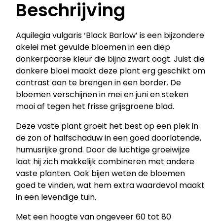
Beschrijving
g
a
r
Aquilegia vulgaris ‘Black Barlow’ is een bijzondere
i
akelei met gevulde bloemen in een diep
s
donkerpaarse kleur die bijna zwart oogt. Juist die
'
donkere bloei maakt deze plant erg geschikt om
B
contrast aan te brengen in een border. De
l
bloemen verschijnen in mei en juni en steken
a
mooi af tegen het frisse grijsgroene blad.
c
k
Deze vaste plant groeit het best op een plek in
B
de zon of halfschaduw in een goed doorlatende,
a
humusrijke grond. Door de luchtige groeiwijze
r
laat hij zich makkelijk combineren met andere
l
vaste planten. Ook bijen weten de bloemen
o
goed te vinden, wat hem extra waardevol maakt
w
in een levendige tuin.
'
Met een hoogte van ongeveer 60 tot 80
–