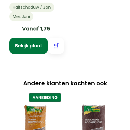
Halfschaduw / Zon
Mei, Juni
Vanaf
1,75
🛒
Bekijk plant
Andere klanten kochten ook
PRODUCT
AANBIEDING
IN
DE
UITVERKOOP