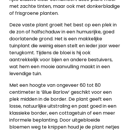
e
met zachte tinten, maar ook met donkerbladige
B
of frisgroene planten.
a
r
Deze vaste plant groeit het best op een plek in
l
de zon of halfschaduw in een humusrijke, goed
o
doorlatende grond. Het is een makkelijke
w
tuinplant die weinig eisen stelt en ieder jaar weer
'
terugkomt. Tijdens de bloei is hij ook
–
aantrekkelijk voor bijen en andere bestuivers,
A
wat hem een mooie aanvulling maakt in een
k
levendige tuin.
e
Met een hoogte van ongeveer 60 tot 80
l
centimeter is ‘Blue Barlow’ geschikt voor een
e
plek midden in de border. De plant geeft een
i
losse, natuurlijke uitstraling en past goed in een
a
klassieke border, een cottagetuin of een meer
a
informele beplanting. Door uitgebloeide
n
bloemen weg te knippen houd je de plant netjes
t