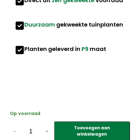
Direct uit
zelf gekweekte
voorraad
Duurzaam
gekweekte tuinplanten
Planten geleverd in
P9
maat
Op voorraad
A
Toevoegen aan
q
−
+
winkelwagen
u