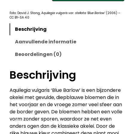
i
l
Foto: David J. Stang,
Aquilegia vulgaris var. stellata ‘Blue Barlow’
(2006) –
CC BY-SA 4.0
e
g
Beschrijving
i
Aanvullende informatie
a
v
Beoordelingen (0)
u
l
Beschrijving
g
a
r
Aquilegia vulgaris ‘Blue Barlow’ is een bijzondere
i
akelei met gevulde, diepblauwe bloemen die in
s
het voorjaar en de vroege zomer veel sfeer aan
'
de border geven. De bloemen hebben een volle
B
vorm zonder sporen, waardoor ze net even
l
anders ogen dan de klassieke akelei. Door de
u
rijke blauwe kleur combineert deze plant mooi