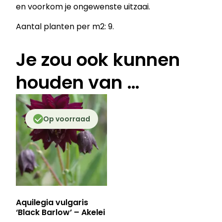
en voorkom je ongewenste uitzaai.
a
l
Aantal planten per m2: 9.
Je zou ook kunnen
houden van …
Op voorraad
Aquilegia vulgaris
‘Black Barlow’ – Akelei