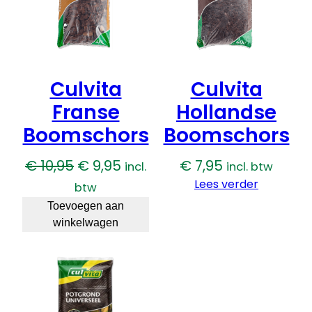
Culvita
Culvita
Franse
Hollandse
Boomschors
Boomschors
Oorspronkelijke
Huidige
€
10,95
€
9,95
€
7,95
incl.
incl. btw
prijs
prijs
Lees verder
btw
was:
is:
Toevoegen aan
winkelwagen
€ 10,95.
€ 9,95.