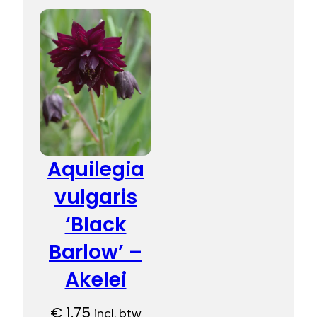
Aquilegia
vulgaris
‘Black
Barlow’ –
Akelei
€
1,75
incl. btw