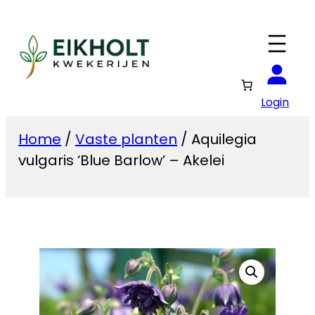
Ga
naar
de
inhoud
Login
Home
/
Vaste planten
/ Aquilegia
vulgaris ‘Blue Barlow’ – Akelei