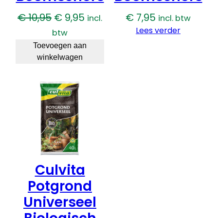
Oorspronkelijke
Huidige
€
10,95
€
9,95
€
7,95
incl.
incl. btw
prijs
prijs
Lees verder
btw
was:
is:
Toevoegen aan
winkelwagen
€ 10,95.
€ 9,95.
Culvita
Potgrond
Universeel