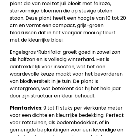
plant die van mei tot juli bloeit met felroze,
b
stervormige bloemen die op stevige stelen
r
staan. Deze plant heeft een hoogte van 10 tot 20
i
cm en vormt een compact, grijs-groen
f
bladkussen dat in het voorjaar mooi opfleurt
o
met de kleurrijke bloei.
l
i
Engelsgras ‘Rubrifolia’ groeit goed in zowel zon
a
als halfzon en is volledig winterhard. Het is
'
aantrekkelijk voor insecten, wat het een
–
waardevolle keuze maakt voor het bevorderen
E
van biodiversiteit in je tuin. De plant is
n
wintergroen, wat betekent dat hij het hele jaar
g
door zijn structuur en kleur behoudt.
e
Plantadvies
: 9 tot 11 stuks per vierkante meter
l
voor een dichte en kleurrijke bedekking. Perfect
s
voor rotstuinen, als bodembedekker, of in
g
gemengde beplantingen voor een levendige en
r