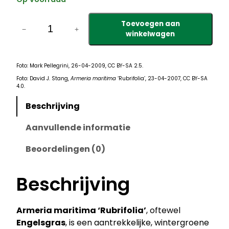
A
Toevoegen aan
r
−
+
winkelwagen
m
e
r
Foto: Mark Pellegrini, 26-04-2009, CC BY-SA 2.5.
i
Foto: David J. Stang,
Armeria maritima
‘Rubrifolia’, 23-04-2007, CC BY-SA
4.0.
a
m
Beschrijving
a
Aanvullende informatie
r
i
Beoordelingen (0)
t
i
Beschrijving
m
a
'
Armeria maritima ‘Rubrifolia’
, oftewel
R
Engelsgras
, is een aantrekkelijke, wintergroene
u