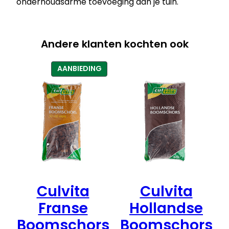
onderhoudsarme toevoeging aan je tuin.
a
s
a
a
Andere klanten kochten ook
n
t
PRODUCT
AANBIEDING
a
IN
l
DE
UITVERKOOP
Culvita
Culvita
Franse
Hollandse
Boomschors
Boomschors