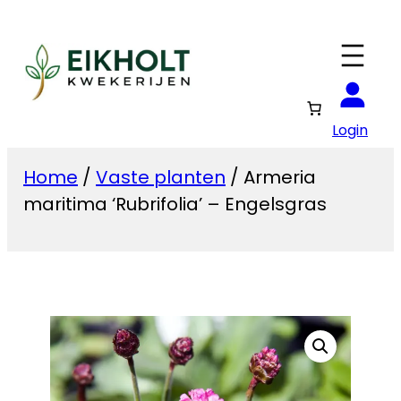
Ga
naar
de
inhoud
Login
Home
/
Vaste planten
/ Armeria
maritima ‘Rubrifolia’ – Engelsgras