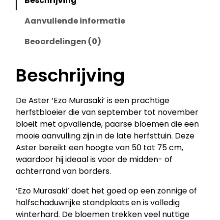
Beschrijving
'
E
Aanvullende informatie
z
Beoordelingen (0)
o
M
u
Beschrijving
r
a
De Aster ‘Ezo Murasaki’ is een prachtige
s
herfstbloeier die van september tot november
a
bloeit met opvallende, paarse bloemen die een
k
mooie aanvulling zijn in de late herfsttuin. Deze
i
Aster bereikt een hoogte van 50 tot 75 cm,
'
waardoor hij ideaal is voor de midden- of
–
achterrand van borders.
H
e
‘Ezo Murasaki’ doet het goed op een zonnige of
r
halfschaduwrijke standplaats en is volledig
f
winterhard. De bloemen trekken veel nuttige
s