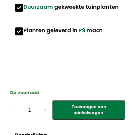
Duurzaam
gekweekte tuinplanten
Planten geleverd in
P9
maat
Op voorraad
A
Toevoegen aan
s
−
+
winkelwagen
t
e
r