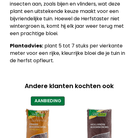
insecten aan, zoals bijen en vlinders, wat deze
t
plant een uitstekende keuze maakt voor een
a
bijvriendelijke tuin. Hoewel de Herfstaster niet
s
wintergroen is, komt hij elk jaar weer terug met
t
een prachtige bloei.
e
r
Plantadvies:
plant 5 tot 7 stuks per vierkante
a
meter voor een rijke, kleurrijke bloei die je tuin in
a
de herfst opfleurt.
n
t
a
Andere klanten kochten ook
l
PRODUCT
AANBIEDING
IN
DE
UITVERKOOP