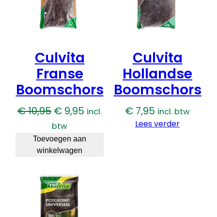
Culvita
Culvita
Franse
Hollandse
Boomschors
Boomschors
Oorspronkelijke
Huidige
€
10,95
€
9,95
€
7,95
incl.
incl. btw
prijs
prijs
Lees verder
btw
was:
is:
Toevoegen aan
winkelwagen
€ 10,95.
€ 9,95.