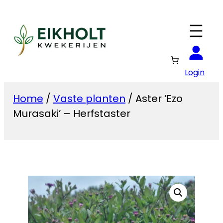
Ga
naar
de
inhoud
Login
Home
/
Vaste planten
/ Aster ‘Ezo
Murasaki’ – Herfstaster