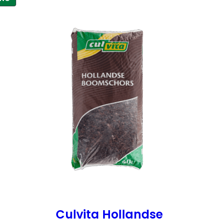
IN
DE
UITVERKOOP
Culvita Hollandse