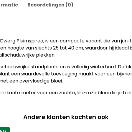
ormatie
Beoordelingen (0)
 Dwerg Pluimspirea, is een compacte variant die van juni to
n hoogte van slechts 25 tot 40 cm, waardoor hij ideaal is
lfschaduwrijke plekken.
fschaduwrijke standplaats en is volledig winterhard. De b
 plant een waardevolle toevoeging maakt voor een bijvriend
 met een overvloedige bloei.
ierkante meter voor een zachte, lila-roze bloei die je tuin 
Andere klanten kochten ook
PRODUCT
ING