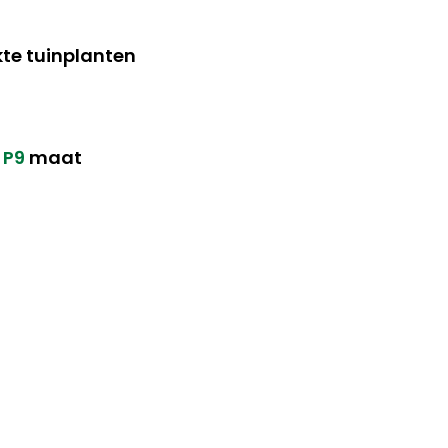
te tuinplanten
n
P9
maat