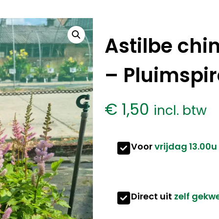
Astilbe chi
– Pluimspi
€
1,50
incl. btw
Voor
vrijdag 13.00u
Direct uit
zelf gekw