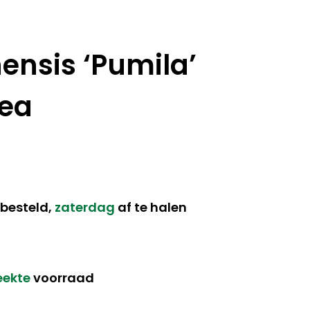
nensis ‘Pumila’
rea
besteld,
zaterdag
af te halen
eekte
voorraad