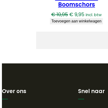
Boomschors
Oorspronkelijke
Huidige
€
10,95
€
9,95
incl. btw
prijs
prijs
Toevoegen aan winkelwagen
was:
is:
€ 10,95.
€ 9,95.
Over ons
Snel naar