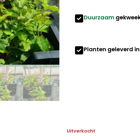
Duurzaam
gekweek
Planten geleverd i
Uitverkocht