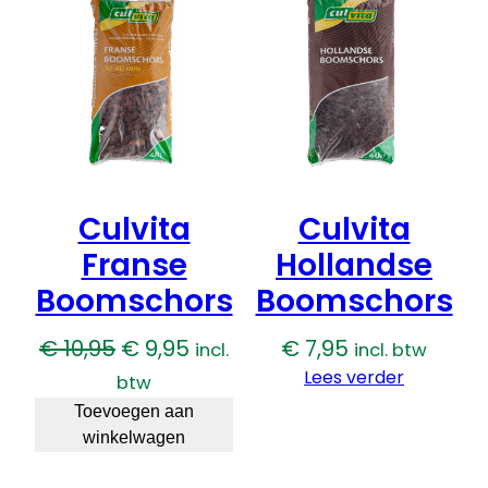
t
DE
a
UITVERKOOP
l
Culvita
Culvita
Franse
Hollandse
Boomschors
Boomschors
Oorspronkelijke
Huidige
€
10,95
€
9,95
€
7,95
incl.
incl. btw
prijs
prijs
Lees verder
btw
was:
is:
Toevoegen aan
winkelwagen
€ 10,95.
€ 9,95.