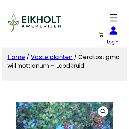
Ga
naar
de
inhoud
Login
Home
/
Vaste planten
/ Ceratostigma
willmottianum – Loodkruid