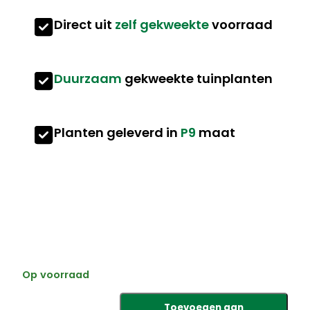
Direct uit
zelf gekweekte
voorraad
Duurzaam
gekweekte tuinplanten
Planten geleverd in
P9
maat
Op voorraad
C
Toevoegen aan