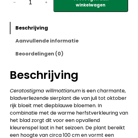
e
−
+
winkelwagen
r
a
t
Beschrijving
o
s
Aanvullende informatie
t
Beoordelingen (0)
i
g
m
Beschrijving
a
w
Ceratostigma willmottianum
is een charmante,
i
bladverliezende sierplant die van juli tot oktober
l
rijk bloeit met diepblauwe bloemen. In
l
combinatie met de warme herfstverkleuring van
m
het blad zorgt dit voor een opvallend
o
kleurenspel laat in het seizoen. De plant bereikt
t
een hoogte van circa 100 cm en vormt een
t