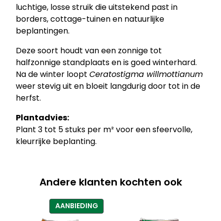
luchtige, losse struik die uitstekend past in
i
borders, cottage-tuinen en natuurlijke
a
beplantingen.
n
u
Deze soort houdt van een zonnige tot
m
halfzonnige standplaats en is goed winterhard.
–
Na de winter loopt
Ceratostigma willmottianum
L
weer stevig uit en bloeit langdurig door tot in de
o
herfst.
o
d
Plantadvies:
k
Plant 3 tot 5 stuks per m² voor een sfeervolle,
r
kleurrijke beplanting.
u
i
d
Andere klanten kochten ook
a
a
PRODUCT
AANBIEDING
n
IN