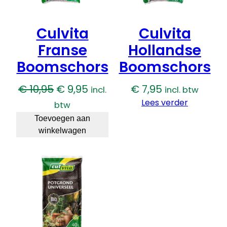
Culvita
Culvita
Franse
Hollandse
Boomschors
Boomschors
Oorspronkelijke
Huidige
€
10,95
€
9,95
€
7,95
incl.
incl. btw
prijs
prijs
Lees verder
btw
was:
is:
Toevoegen aan
winkelwagen
€ 10,95.
€ 9,95.