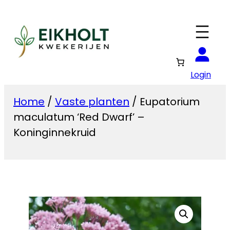
Ga
naar
de
inhoud
Login
Home
/
Vaste planten
/ Eupatorium
maculatum ‘Red Dwarf’ –
Koninginnekruid