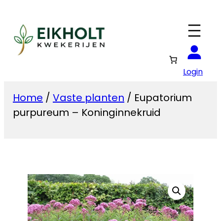
Ga
naar
de
inhoud
Login
Home
/
Vaste planten
/ Eupatorium
purpureum – Koninginnekruid