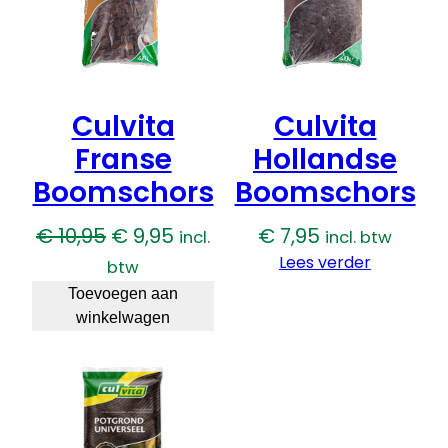
Culvita
Culvita
Franse
Hollandse
Boomschors
Boomschors
Oorspronkelijke
Huidige
€
10,95
€
9,95
€
7,95
incl.
incl. btw
prijs
prijs
Lees verder
btw
was:
is:
Toevoegen aan
winkelwagen
€ 10,95.
€ 9,95.