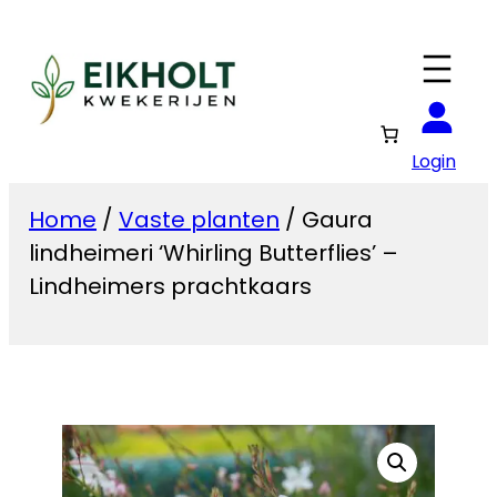
Ga
naar
de
inhoud
Login
Home
/
Vaste planten
/ Gaura
lindheimeri ‘Whirling Butterflies’ –
Lindheimers prachtkaars