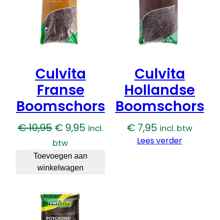
Culvita
Culvita
Franse
Hollandse
Boomschors
Boomschors
Oorspronkelijke
Huidige
€
10,95
€
9,95
€
7,95
incl.
incl. btw
prijs
prijs
Lees verder
btw
was:
is:
Toevoegen aan
winkelwagen
€ 10,95.
€ 9,95.