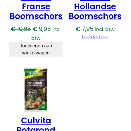
Franse
Hollandse
Boomschors
Boomschors
Oorspronkelijke
Huidige
€
10,95
€
9,95
€
7,95
incl.
incl. btw
prijs
prijs
Lees verder
btw
was:
is:
Toevoegen aan
winkelwagen
€ 10,95.
€ 9,95.
Culvita
Potgrond