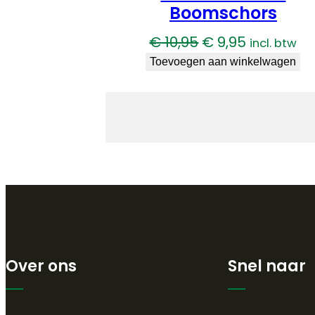
Boomschors
Oorspronkelijke
Huidige
€
10,95
€
9,95
incl. btw
prijs
prijs
Toevoegen aan winkelwagen
was:
is:
€ 10,95.
€ 9,95.
Over ons
Snel naar