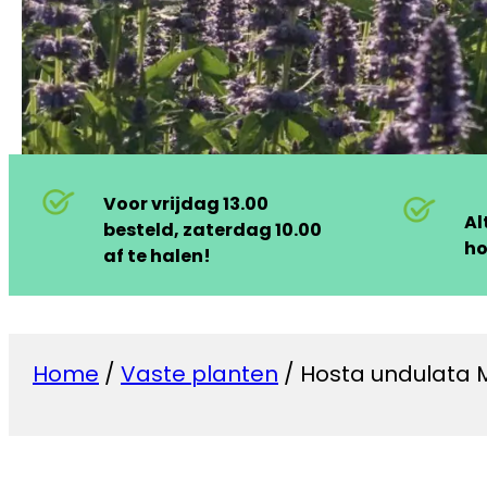
Voor vrijdag 13.00
Al
besteld, zaterdag 10.00
ho
af te halen!
Home
/
Vaste planten
/ Hosta undulata M