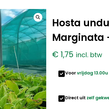
Hosta undu
Marginata –
€
1,75
incl. btw
Voor
vrijdag 13.00u
Direct uit
zelf gekw