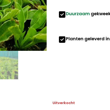
Duurzaam
gekweek
Planten geleverd i
Uitverkocht