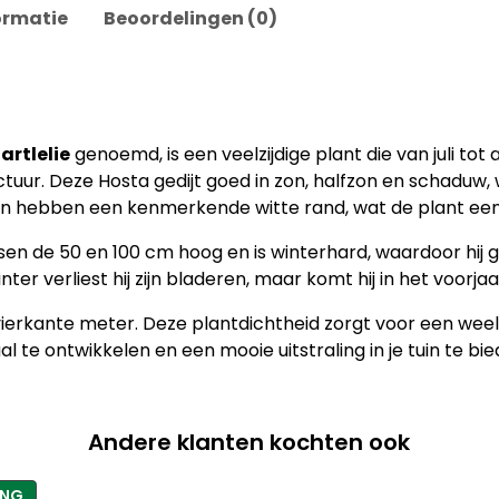
ormatie
Beoordelingen (0)
artlelie
genoemd, is een veelzijdige plant die van juli tot a
ur. Deze Hosta gedijt goed in zon, halfzon en schaduw, w
ren hebben een kenmerkende witte rand, wat de plant een v
sen de 50 en 100 cm hoog en is winterhard, waardoor hij 
nter verliest hij zijn bladeren, maar komt hij in het voorja
 vierkante meter. Deze plantdichtheid zorgt voor een weel
 te ontwikkelen en een mooie uitstraling in je tuin te bie
Andere klanten kochten ook
PRODUCT
ING