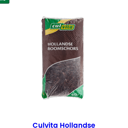
IN
DE
UITVERKOOP
Culvita Hollandse