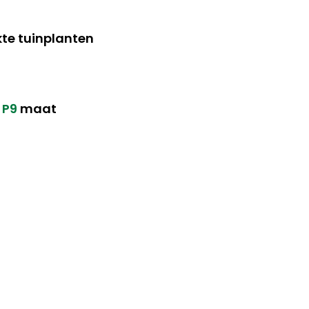
te tuinplanten
n
P9
maat