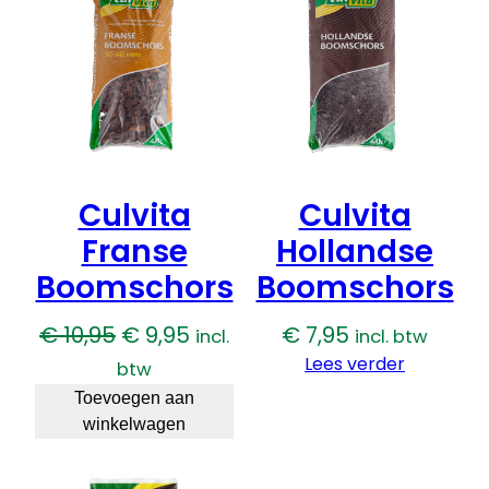
–
UITVERKOOP
S
i
b
i
r
i
s
Culvita
Culvita
c
h
Franse
Hollandse
e
Boomschors
Boomschors
i
r
Oorspronkelijke
Huidige
€
10,95
€
9,95
€
7,95
incl.
incl. btw
i
prijs
prijs
Lees verder
btw
s
was:
is:
a
Toevoegen aan
a
winkelwagen
€ 10,95.
€ 9,95.
n
t