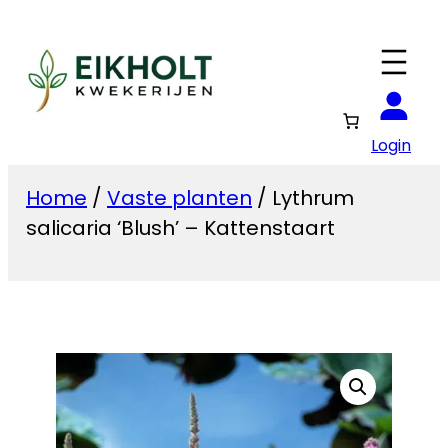
Ga
naar
de
inhoud
Login
Home
/
Vaste planten
/ Lythrum
salicaria ‘Blush’ – Kattenstaart