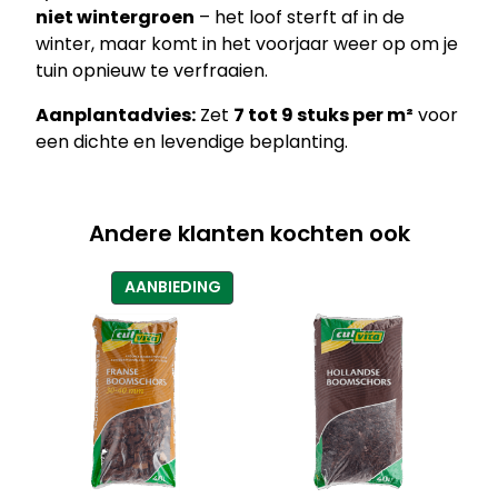
K
niet wintergroen
– het loof sterft af in de
a
winter, maar komt in het voorjaar weer op om je
t
tuin opnieuw te verfraaien.
t
e
Aanplantadvies:
Zet
7 tot 9 stuks per m²
voor
n
een dichte en levendige beplanting.
s
t
a
Andere klanten kochten ook
a
r
PRODUCT
AANBIEDING
t
IN
a
DE
a
UITVERKOOP
n
t
a
l