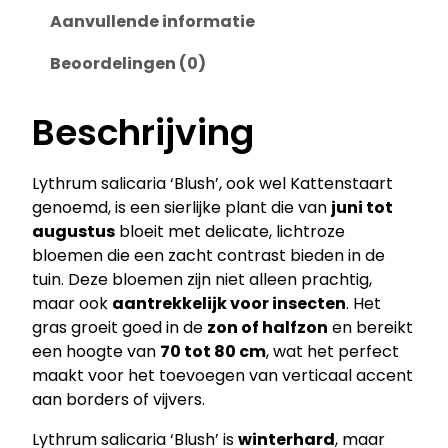
m
Aanvullende informatie
s
Beoordelingen (0)
a
l
i
Beschrijving
c
a
Lythrum salicaria ‘Blush’, ook wel Kattenstaart
r
genoemd, is een sierlijke plant die van
juni tot
i
augustus
bloeit met delicate, lichtroze
a
bloemen die een zacht contrast bieden in de
‘
tuin. Deze bloemen zijn niet alleen prachtig,
B
maar ook
aantrekkelijk voor insecten
. Het
l
gras groeit goed in de
zon of halfzon
en bereikt
u
een hoogte van
70 tot 80 cm
, wat het perfect
s
maakt voor het toevoegen van verticaal accent
h
aan borders of vijvers.
’
–
Lythrum salicaria ‘Blush’ is
winterhard
, maar