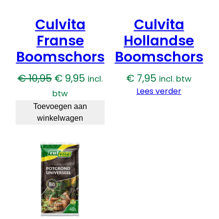
Culvita
Culvita
Franse
Hollandse
Boomschors
Boomschors
Oorspronkelijke
Huidige
€
10,95
€
9,95
€
7,95
incl.
incl. btw
prijs
prijs
Lees verder
btw
was:
is:
Toevoegen aan
winkelwagen
€ 10,95.
€ 9,95.