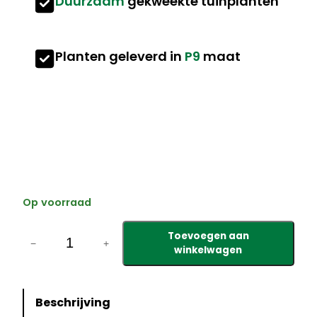
Duurzaam
gekweekte tuinplanten
Planten geleverd in
P9
maat
Op voorraad
L
Toevoegen aan
y
−
+
winkelwagen
t
h
r
Beschrijving
u