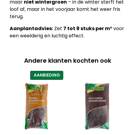
maar
niet wintergroen
– in de winter sterft het
t
loof af, maar in het voorjaar komt het weer fris
t
terug.
l
e
Aanplantadvies:
Zet
7 tot 9 stuks per m²
voor
B
een weelderig en luchtig effect.
u
n
n
Andere klanten kochten ook
y
’
PRODUCT
AANBIEDING
–
IN
L
DE
a
UITVERKOOP
m
p
e
n
p