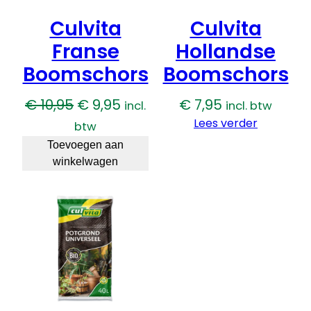
o
e
Culvita
Culvita
t
Franse
Hollandse
s
e
Boomschors
Boomschors
r
s
Oorspronkelijke
Huidige
€
10,95
€
9,95
€
7,95
incl.
incl. btw
g
prijs
prijs
Lees verder
btw
r
was:
is:
Toevoegen aan
a
winkelwagen
€ 10,95.
€ 9,95.
s
a
a
n
t
a
l