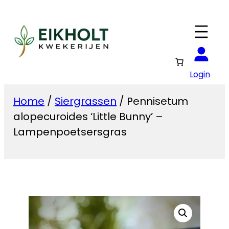
Ga
naar
de
inhoud
Login
Home
/
Siergrassen
/ Pennisetum
alopecuroides ‘Little Bunny’ –
Lampenpoetsersgras