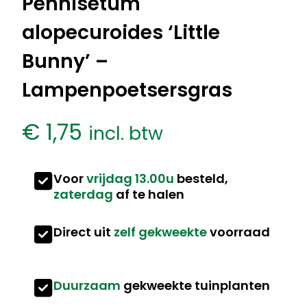
Pennisetum
alopecuroides ‘Little
Bunny’ –
Lampenpoetsersgras
€
1,75
incl. btw
Voor
vrijdag 13.00u
besteld,
zaterdag
af te halen
Direct uit
zelf gekweekte
voorraad
Duurzaam
gekweekte tuinplanten