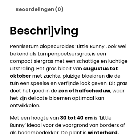
t
Beoordelingen (0)
u
m
a
Beschrijving
l
o
Pennisetum alopecuroides ‘Little Bunny’, ook wel
p
bekend als Lampenpoetsersgras, is een
e
compact siergras met een schattige en luchtige
c
uitstraling. Het gras bloeit van
augustus tot
u
oktober
met zachte, pluizige bloeiaren die de
r
tuin een speelse en verfijnde look geven. Dit gras
o
doet het goed in de
zon of halfschaduw
, waar
i
het zijn delicate bloemen optimaal kan
d
ontwikkelen.
e
s
Met een hoogte van
30 tot 40 cm
is ‘Little
‘
Bunny’ ideaal voor de voorgrond van borders of
L
als bodembedekker. De plant is
winterhard
,
i