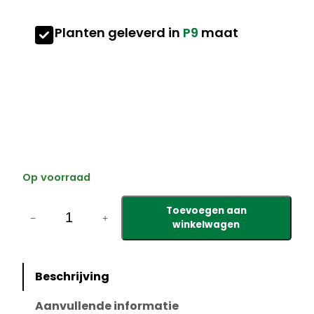
Planten geleverd in
P9
maat
Op voorraad
P
Toevoegen aan
e
−
+
winkelwagen
n
n
i
Beschrijving
s
e
Aanvullende informatie