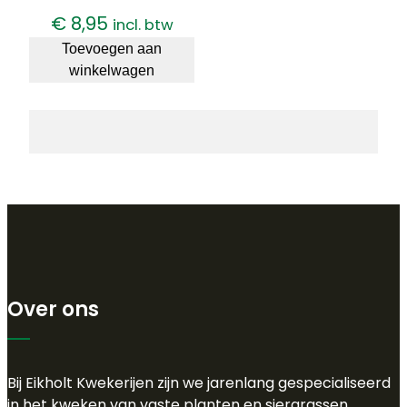
€
8,95
incl. btw
Toevoegen aan
winkelwagen
Over ons
Bij Eikholt Kwekerijen zijn we jarenlang gespecialiseerd
in het kweken van vaste planten en siergrassen.