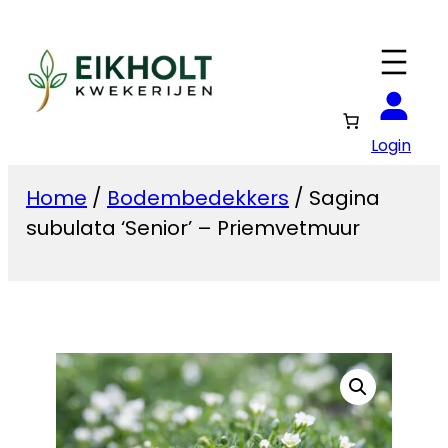
Ga
naar
de
inhoud
Login
Home
/
Bodembedekkers
/ Sagina
subulata ‘Senior’ – Priemvetmuur