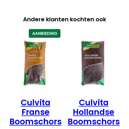
Andere klanten kochten ook
PRODUCT
AANBIEDING
IN
DE
UITVERKOOP
Culvita
Culvita
Franse
Hollandse
Boomschors
Boomschors