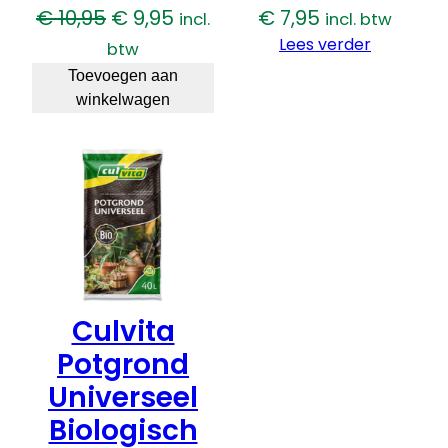
Oorspronkelijke
Huidige
€
10,95
€
9,95
€
7,95
incl.
incl. btw
prijs
prijs
Lees verder
btw
was:
is:
Toevoegen aan
winkelwagen
€ 10,95.
€ 9,95.
Culvita
Potgrond
Universeel
Biologisch