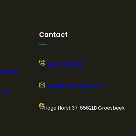
Contact
(024) 397 2482
 werken
info@eikholtkwekerijen.nl
ikholt
Hoge Horst 37, 6562LB Groesbeek