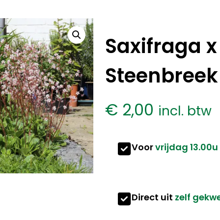
Saxifraga 
Steenbreek
€
2,00
incl. btw
Voor
vrijdag 13.00u
Direct uit
zelf gekw