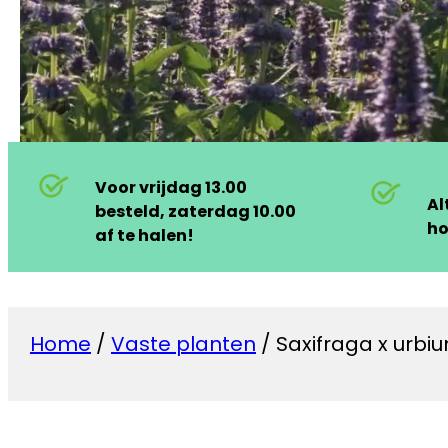
Voor vrijdag 13.00
Al
besteld, zaterdag 10.00
ho
af te halen!
Home
/
Vaste planten
/ Saxifraga x urbi