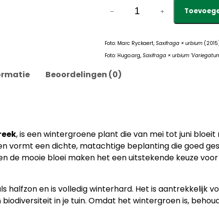
S
Toevoege
−
+
a
x
i
Foto: Marc Ryckaert,
Saxifraga × urbium
(2015)
f
Foto: Hugo.arg,
Saxifraga × urbium ‘Variegatu
r
a
ormatie
Beoordelingen (0)
g
a
x
u
r
reek
, is een wintergroene plant die van mei tot juni bloei
b
n vormt een dichte, matachtige beplanting die goed gesch
i
 de mooie bloei maken het een uitstekende keuze voor 
u
m
s halfzon en is volledig winterhard. Het is aantrekkelijk 
–
diversiteit in je tuin. Omdat het wintergroen is, behoudt h
S
t