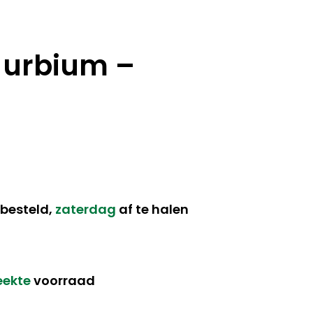
x urbium –
besteld,
zaterdag
af te halen
eekte
voorraad