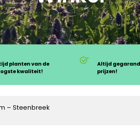
tijd planten van de
Altijd gegaran
ogste kwaliteit!
prijzen!
um – Steenbreek