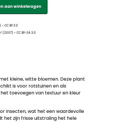
n aan winkelwagen
 – CC BY 3.0
m’
(2007) – CC BY-SA 3.0
t met kleine, witte bloemen. Deze plant
ikt is voor rotstuinen en als
het toevoegen van textuur en kleur
voor insecten, wat het een waardevolle
et zijn frisse uitstraling het hele