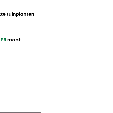
te tuinplanten
n
P9
maat