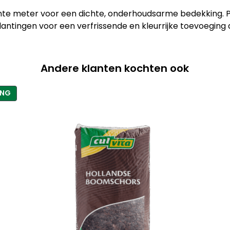
e
kante meter voor een dichte, onderhoudsarme bedekking. P
e
ingen voor een verfrissende en kleurrijke toevoeging aa
n
b
r
Andere klanten kochten ook
e
e
PRODUCT
ING
k
IN
a
DE
a
UITVERKOOP
n
t
a
l