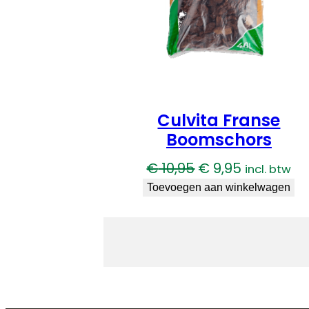
Culvita Franse
Boomschors
Oorspronkelijke
Huidige
€
10,95
€
9,95
incl. btw
prijs
prijs
Toevoegen aan winkelwagen
was:
is:
€ 10,95.
€ 9,95.