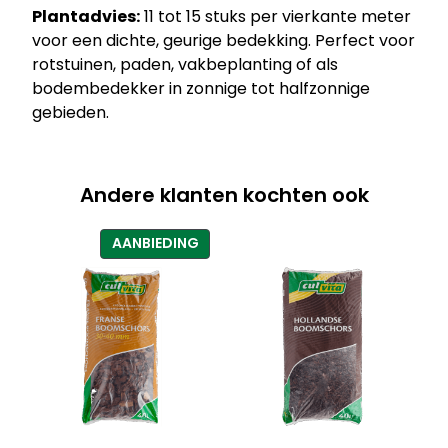
n
Plantadvies:
11 tot 15 stuks per vierkante meter
t
voor een dichte, geurige bedekking. Perfect voor
a
rotstuinen, paden, vakbeplanting of als
l
bodembedekker in zonnige tot halfzonnige
gebieden.
Andere klanten kochten ook
PRODUCT
AANBIEDING
IN
DE
UITVERKOOP