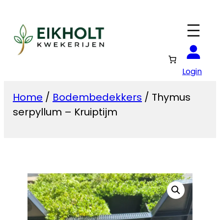
Ga
naar
de
inhoud
Login
Home
/
Bodembedekkers
/ Thymus
serpyllum – Kruiptijm