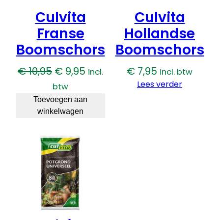
Culvita
Culvita
Franse
Hollandse
Boomschors
Boomschors
Oorspronkelijke
Huidige
€
10,95
€
9,95
€
7,95
incl.
incl. btw
prijs
prijs
Lees verder
btw
was:
is:
Toevoegen aan
winkelwagen
€ 10,95.
€ 9,95.