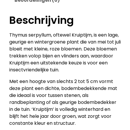
Beoordelingen (0)
r
p
y
Beschrijving
l
l
Thymus serpyllum, oftewel Kruiptijm, is een lage,
u
geurige en wintergroene plant die van mei tot juli
m
bloeit met kleine, roze bloemen. Deze bloemen
–
trekken volop bijen en vlinders aan, waardoor
K
Kruiptijm een uitstekende keuze is voor een
r
insectvriendelijke tuin.
u
i
Met een hoogte van slechts 2 tot 5 cm vormt
p
deze plant een dichte, bodembedekkende mat
t
die ideaal is voor tussen stenen, als
i
randbeplanting of als geurige bodembedekker
j
in de tuin. ‘Kruiptijm’ is volledig winterhard en
m
blijft het hele jaar door groen, wat zorgt voor
a
constante kleur en structuur.
a