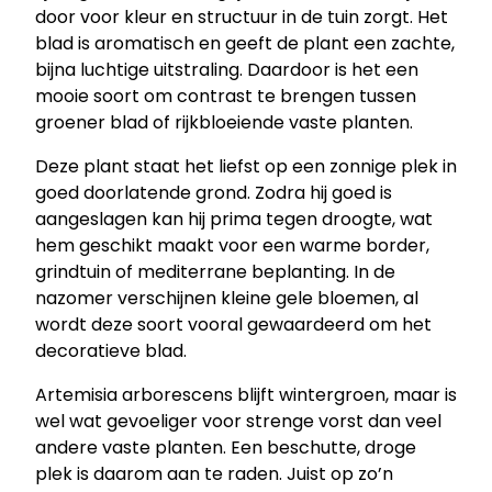
door voor kleur en structuur in de tuin zorgt. Het
c
blad is aromatisch en geeft de plant een zachte,
e
bijna luchtige uitstraling. Daardoor is het een
n
mooie soort om contrast te brengen tussen
s
groener blad of rijkbloeiende vaste planten.
–
A
Deze plant staat het liefst op een zonnige plek in
l
goed doorlatende grond. Zodra hij goed is
s
aangeslagen kan hij prima tegen droogte, wat
e
hem geschikt maakt voor een warme border,
m
grindtuin of mediterrane beplanting. In de
a
nazomer verschijnen kleine gele bloemen, al
a
wordt deze soort vooral gewaardeerd om het
n
decoratieve blad.
t
a
Artemisia arborescens blijft wintergroen, maar is
l
wel wat gevoeliger voor strenge vorst dan veel
andere vaste planten. Een beschutte, droge
plek is daarom aan te raden. Juist op zo’n