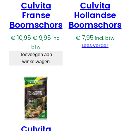
Culvita
Culvita
Franse
Hollandse
Boomschors
Boomschors
Oorspronkelijke
Huidige
€
10,95
€
9,95
€
7,95
incl.
incl. btw
prijs
prijs
Lees verder
btw
was:
is:
Toevoegen aan
winkelwagen
€ 10,95.
€ 9,95.
Culvita