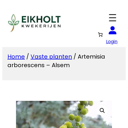
Ga
naar
de
inhoud
Login
Home
/
Vaste planten
/ Artemisia
arborescens – Alsem