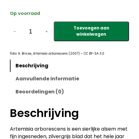
Op voorraad
A
Toevoegen aan
r
−
+
winkelwagen
t
e
m
Foto: H. Brisse,
Artemisia arborescens
(2007) – CC BY-SA 3.0
i
Beschrijving
s
i
Aanvullende informatie
a
a
Beoordelingen (0)
r
b
Beschrijving
o
r
Artemisia arborescens is een sierlijke alsem met
e
fijn ingesneden, zilvergrijs blad dat het hele jaar
s