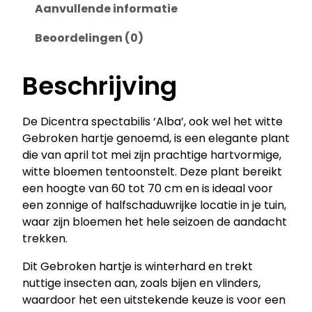
r
Aanvullende informatie
a
Beoordelingen (0)
s
p
e
Beschrijving
c
t
De Dicentra spectabilis ‘Alba’, ook wel het witte
a
Gebroken hartje genoemd, is een elegante plant
b
die van april tot mei zijn prachtige hartvormige,
i
witte bloemen tentoonstelt. Deze plant bereikt
l
een hoogte van 60 tot 70 cm en is ideaal voor
i
een zonnige of halfschaduwrijke locatie in je tuin,
s
waar zijn bloemen het hele seizoen de aandacht
'
trekken.
A
l
Dit Gebroken hartje is winterhard en trekt
b
nuttige insecten aan, zoals bijen en vlinders,
a
waardoor het een uitstekende keuze is voor een
'