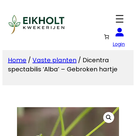
Ga
naar
de
inhoud
Login
Home
/
Vaste planten
/ Dicentra
spectabilis ‘Alba’ – Gebroken hartje