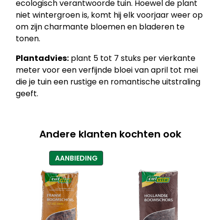
ecologisch verantwoorde tuin. Hoewel de plant
–
niet wintergroen is, komt hij elk voorjaar weer op
G
om zijn charmante bloemen en bladeren te
e
tonen.
b
r
Plantadvies:
plant 5 tot 7 stuks per vierkante
o
meter voor een verfijnde bloei van april tot mei
k
die je tuin een rustige en romantische uitstraling
e
geeft.
n
h
a
Andere klanten kochten ook
r
t
PRODUCT
AANBIEDING
j
IN
e
DE
a
UITVERKOOP
a
n