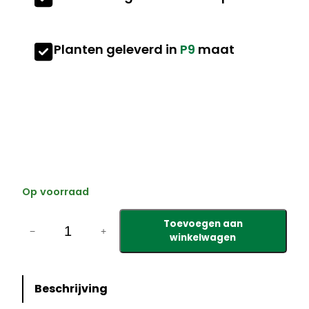
Planten geleverd in
P9
maat
Op voorraad
D
Toevoegen aan
i
−
+
winkelwagen
c
e
n
Beschrijving
t