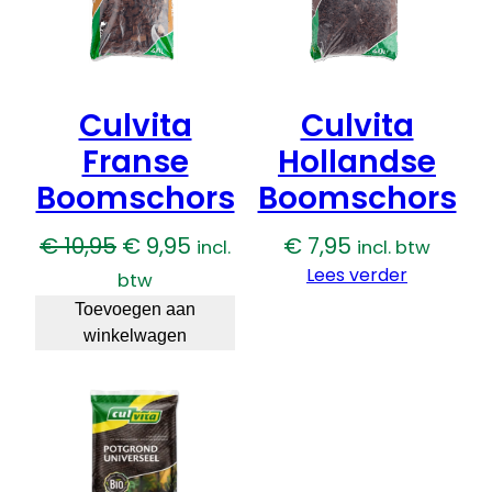
t
a
l
Culvita
Culvita
Franse
Hollandse
Boomschors
Boomschors
Oorspronkelijke
Huidige
€
10,95
€
9,95
€
7,95
incl.
incl. btw
prijs
prijs
Lees verder
btw
was:
is:
Toevoegen aan
winkelwagen
€ 10,95.
€ 9,95.