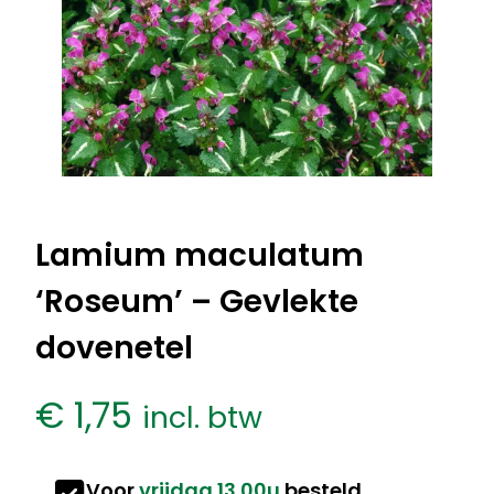
Lamium maculatum
‘Roseum’ – Gevlekte
dovenetel
€
1,75
incl. btw
Voor
vrijdag 13.00u
besteld,