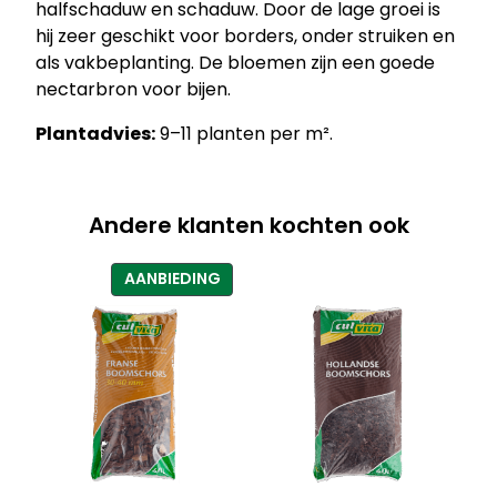
halfschaduw en schaduw. Door de lage groei is
s
hij zeer geschikt voor borders, onder struiken en
e
als vakbeplanting. De bloemen zijn een goede
u
nectarbron voor bijen.
m
’
Plantadvies:
9–11 planten per m².
–
G
e
Andere klanten kochten ook
v
l
e
PRODUCT
AANBIEDING
k
IN
DE
t
UITVERKOOP
e
d
o
v
e
n