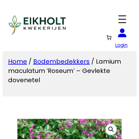
Ga
naar
de
inhoud
Login
Home
/
Bodembedekkers
/ Lamium
maculatum ‘Roseum’ – Gevlekte
dovenetel