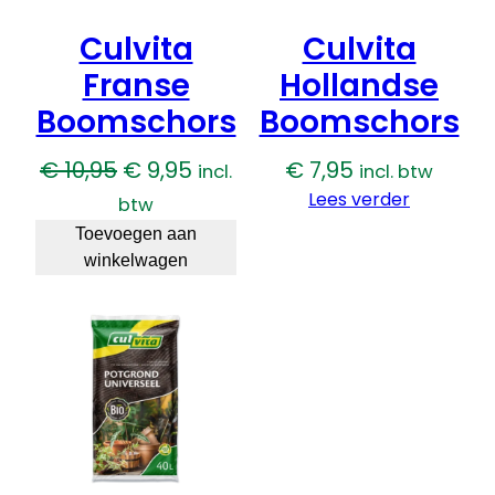
e
Culvita
Culvita
t
e
Franse
Hollandse
l
Boomschors
Boomschors
a
a
Oorspronkelijke
Huidige
€
10,95
€
9,95
€
7,95
incl.
incl. btw
n
prijs
prijs
Lees verder
t
btw
a
was:
is:
Toevoegen aan
l
winkelwagen
€ 10,95.
€ 9,95.