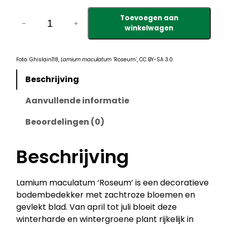
L
Toevoegen aan
a
−
+
winkelwagen
m
i
u
Foto: Ghislain118,
Lamium maculatum
‘Roseum’, CC BY-SA 3.0.
m
Beschrijving
m
a
Aanvullende informatie
c
u
Beoordelingen (0)
l
a
Beschrijving
t
u
Lamium maculatum ‘Roseum’ is een decoratieve
m
bodembedekker met zachtroze bloemen en
‘
gevlekt blad. Van april tot juli bloeit deze
R
winterharde en wintergroene plant rijkelijk in
o