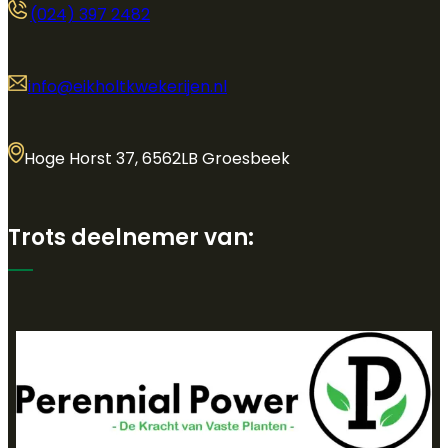
(024) 397 2482
info@eikholtkwekerijen.nl
Hoge Horst 37, 6562LB Groesbeek
Trots deelnemer van: