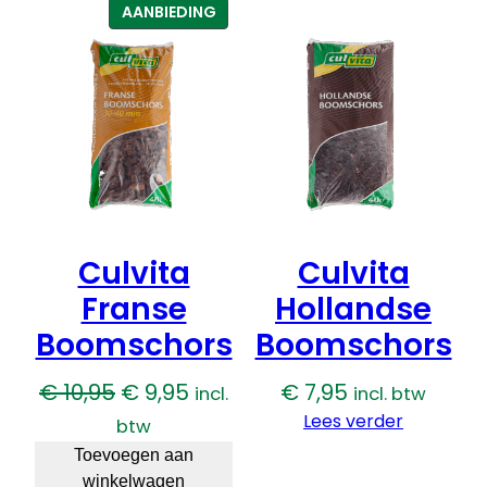
PRODUCT
AANBIEDING
IN
DE
UITVERKOOP
Culvita
Culvita
Franse
Hollandse
Boomschors
Boomschors
Oorspronkelijke
Huidige
€
10,95
€
9,95
€
7,95
incl.
incl. btw
prijs
prijs
Lees verder
btw
was:
is:
Toevoegen aan
winkelwagen