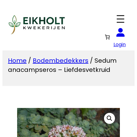
Ga
naar
de
inhoud
Login
Home
/
Bodembedekkers
/ Sedum
anacampseros – Liefdesvetkruid