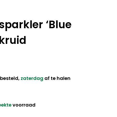
parkler ‘Blue
tkruid
besteld,
zaterdag
af te halen
eekte
voorraad