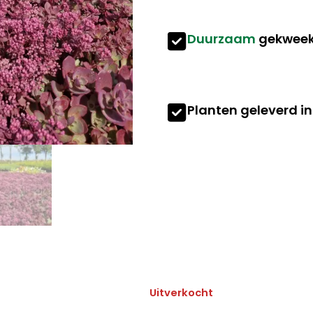
Duurzaam
gekweek
Planten geleverd i
Uitverkocht