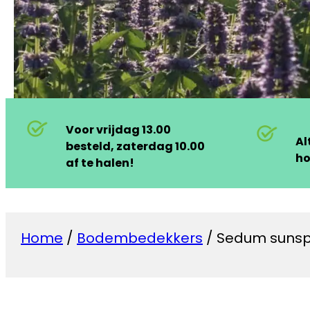
Voor vrijdag 13.00
Al
besteld, zaterdag 10.00
ho
af te halen!
Home
/
Bodembedekkers
/ Sedum sunspar