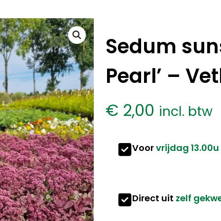
Sedum suns
Pearl’ – Ve
€
2,00
incl. btw
Voor
vrijdag 13.00u
Direct uit
zelf gekw