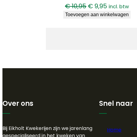
Oorspronkelijke
Huidige
€
10,95
€
9,95
incl. btw
prijs
prijs
Toevoegen aan winkelwagen
was:
is:
€ 10,95.
€ 9,95.
Over ons
Snel naar
Bij Eikholt Kwekerijen zijn we jarenlang
Home
gespecialiseerd in het kweken van