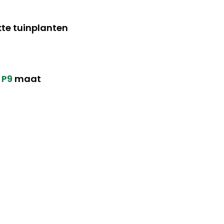
te tuinplanten
n
P9
maat