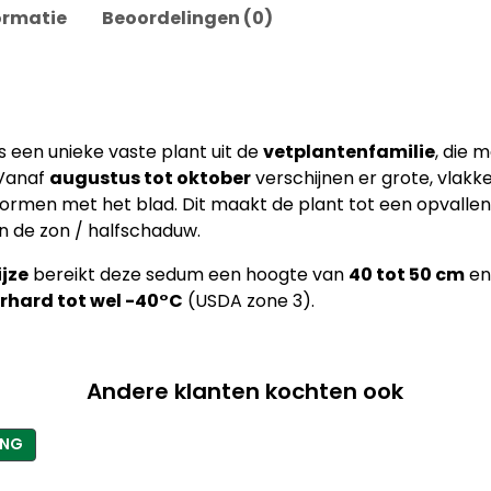
ormatie
Beoordelingen (0)
s een unieke vaste plant uit de
vetplantenfamilie
, die 
 Vanaf
augustus tot oktober
verschijnen er grote, vla
 vormen met het blad. Dit maakt de plant tot een opvalle
in de zon / halfschaduw.
jze
bereikt deze sedum een hoogte van
40 tot 50 cm
en
rhard tot wel -40°C
(USDA zone 3).
Andere klanten kochten ook
PRODUCT
ING
IN
DE